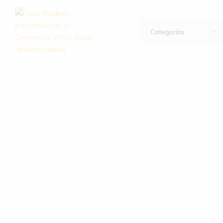
Categorías
Fenix
Importación
Trading
y
–
exportación
Importaciones
de
y
artículos
Comercios
de
al
hogar,
Por
bazar,
Mayor
descartables,
de
ferretería
Mercaderías
y
mucho
más.