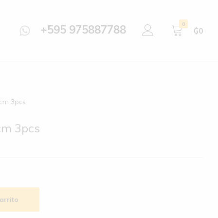
0
+595 975887788
₲
0
cm 3pcs
cm 3pcs
arrito