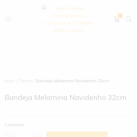
0
Fenix
Importación
Trading
y
–
exportación
Importaciones
de
y
artículos
Comercios
de
Inicio
Tienda
Bandeja Melamina Navidenho 32cm
al
hogar,
Por
bazar,
Bandeja Melamina Navidenho 32cm
Mayor
descartables,
de
ferretería
Mercaderías
y
mucho
Cantidad:
más.