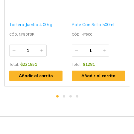
Tortera Jumbo 4.00kg
Pote Con Sello 500ml
CÓD: NP80TBR
CÓD: NP500
Total:
₲
221851
Total:
₲
1281
Añadir al carrito
Añadir al carrito