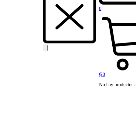
0
₲
0
No hay productos en