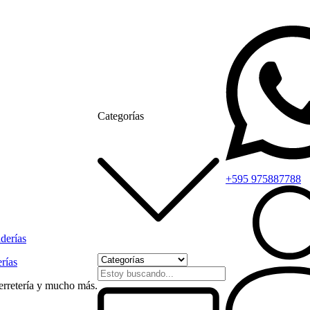
Categorías
+595 975887788
rías
ferretería y mucho más.