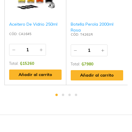
Aceitero De Vidrio 250ml
Botella Perola 2000ml
Rosa
CÓD: CA1645
CÓD: T4261R
Total:
₲
15260
Total:
₲
7980
Añadir al carrito
Añadir al carrito