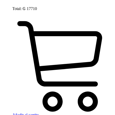
Total:
₲
17710
Añadir al carrito