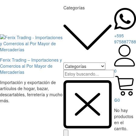
Categorías
+595
975887788
Fenix Trading – Importaciones y
Comercios al Por Mayor de
0
Mercaderías
Importación y exportación de
artículos de hogar, bazar,
descartables, ferretería y mucho
₲
0
más.
No hay
productos
en el
carrito.