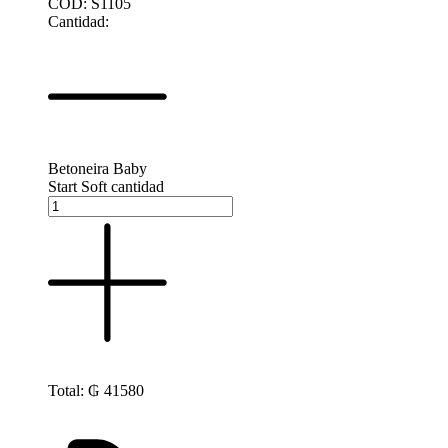
CÓD: S1105
Cantidad:
Betoneira Baby
Start Soft cantidad
Total:
₲
41580