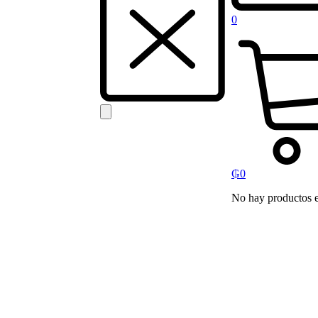
0
₲
0
No hay productos en