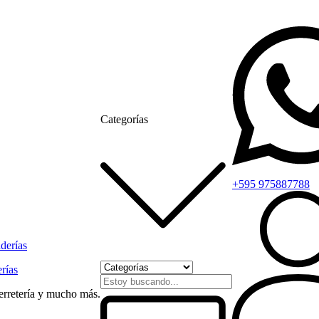
Categorías
+595 975887788
rías
ferretería y mucho más.