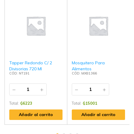
Tapper Redondo C/ 2
Mosquitero Para
Divisorias 720 Ml
Alimentos
CÓD: NT191
CÓD: MX81366
Total:
₲
6223
Total:
₲
15001
Añadir al carrito
Añadir al carrito