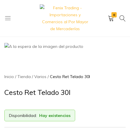
0
Fenix
Importación
Trading
y
–
exportación
Importaciones
de
y
artículos
Comercios
de
Inicio
Tienda
Varios
Cesto Ret Telado 30l
al
hogar,
Por
bazar,
Cesto Ret Telado 30l
Mayor
descartables,
de
ferretería
Mercaderías
y
mucho
Disponibilidad:
Hay existencias
más.