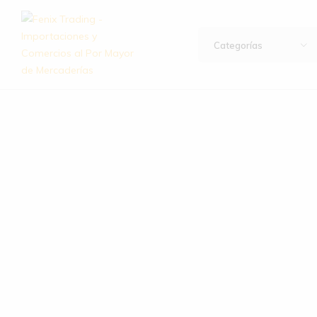
Categorías
Fenix
Importación
Trading
y
–
exportación
Importaciones
de
y
artículos
Comercios
de
al
hogar,
Por
bazar,
Mayor
descartables,
de
ferretería
Mercaderías
y
mucho
más.