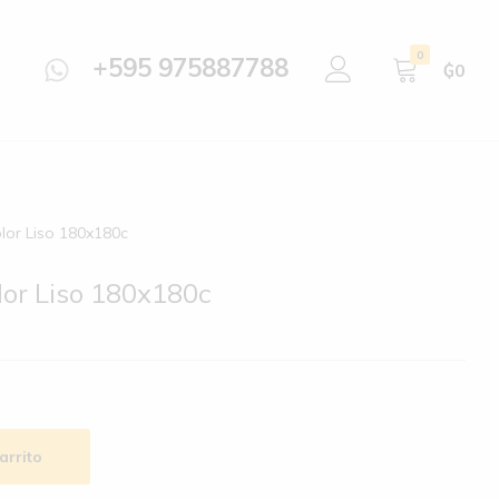
0
+595 975887788
₲
0
lor Liso 180x180c
lor Liso 180x180c
arrito