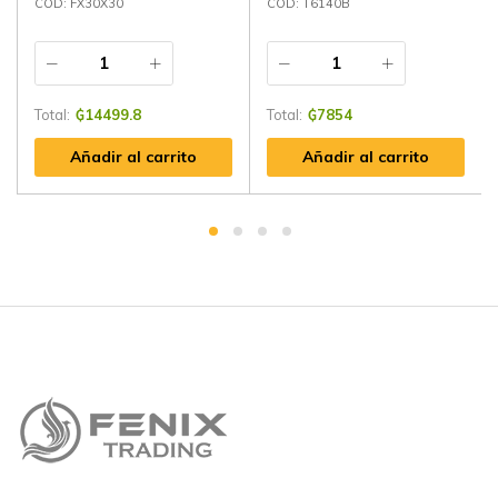
CÓD: FX30X30
CÓD: T6140B
Total:
₲
14499.8
Total:
₲
7854
Añadir al carrito
Añadir al carrito