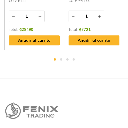
CÓD: R122
CÓD: PP1144
Total:
₲
28490
Total:
₲
7721
Añadir al carrito
Añadir al carrito