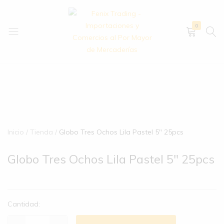
0
Fenix
Importación
Trading
y
–
exportación
Importaciones
de
y
artículos
Comercios
de
Inicio
Tienda
Globo Tres Ochos Lila Pastel 5″ 25pcs
al
hogar,
Por
bazar,
Globo Tres Ochos Lila Pastel 5″ 25pcs
Mayor
descartables,
de
ferretería
Mercaderías
y
mucho
Cantidad:
más.