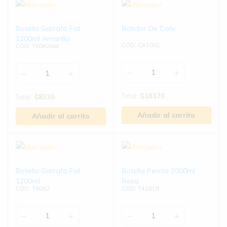
Botella Garrafa Fat
Batidor De Cafe
1200ml Amarillo
CÓD: CA1001
CÓD: T6062AM
Total:
₲
16170
Total:
₲
8330
Añadir al carrito
Añadir al carrito
Botella Garrafa Fat
Botella Perola 2000ml
1200ml
Rosa
CÓD: T6062
CÓD: T4261R