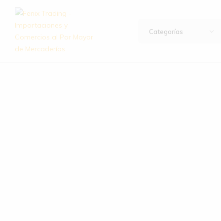
Categorías
Fenix
Importación
Trading
y
–
exportación
Importaciones
de
y
artículos
Comercios
de
al
hogar,
Por
bazar,
Mayor
descartables,
de
ferretería
Mercaderías
y
mucho
más.