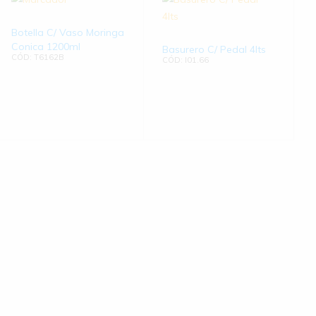
Botella C/ Vaso Moringa
Conica 1200ml
Basurero C/ Pedal 4lts
CÓD: T6162B
CÓD: I01.66