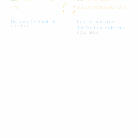
Basurero C/ Pedal 4lts
Botella Esmeralda
CÓD: I10.06
1500ml Tapa Color Surt
CÓD: T2080