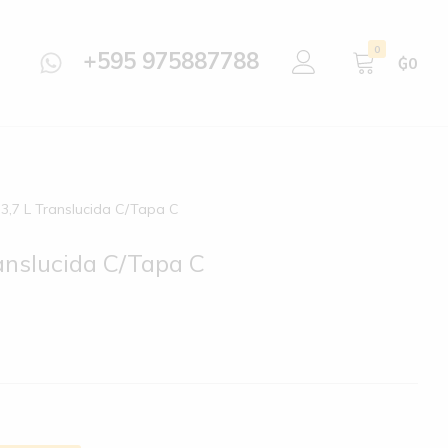
0
+595 975887788
₲
0
3,7 L Translucida C/Tapa C
anslucida C/Tapa C