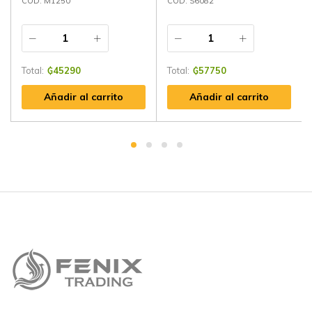
CÓD: M1250
CÓD: S6082
Total:
₲
45290
Total:
₲
57750
Añadir al carrito
Añadir al carrito