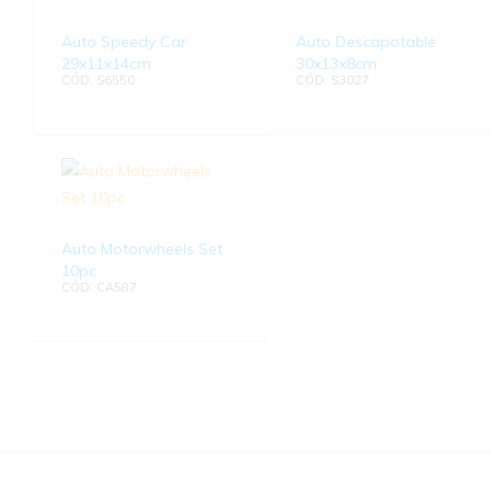
Auto Speedy Car
Auto Descapotable
29x11x14cm
30x13x8cm
CÓD: S6550
CÓD: S3027
Auto Motorwheels Set
10pc
CÓD: CA587