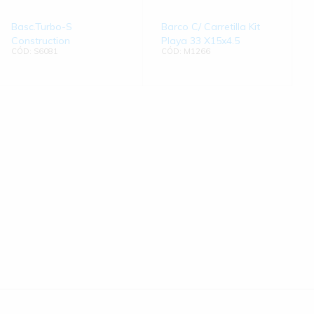
Basc.Turbo-S
Barco C/ Carretilla Kit
Construction
Playa 33 X15x4.5
CÓD: S6081
CÓD: M1266