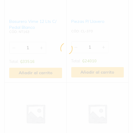
Basurero Vime 12 Lts C/
Piezas P/ Llavero
Pedal Blanco
CÓD: CL-370
CÓD: NT163
Total:
₲
24010
Total:
₲
33516
Añadir al carrito
Añadir al carrito