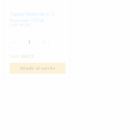
Tapper Redondo C/ 2
Divisorias 720 Ml
CÓD: NT191
Total:
₲
6223
Añadir al carrito