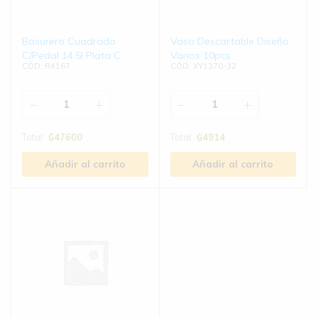
Basurero Cuadrado
Vaso Descartable Diseño
C/Pedal 14,5l Plata C
Varios 10pcs
CÓD: R4167
CÓD: XY1370-32
Total:
₲
47600
Total:
₲
4914
Añadir al carrito
Añadir al carrito