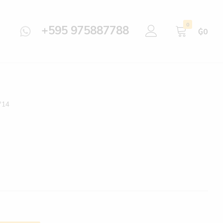
0
+595 975887788
₲
0
º14