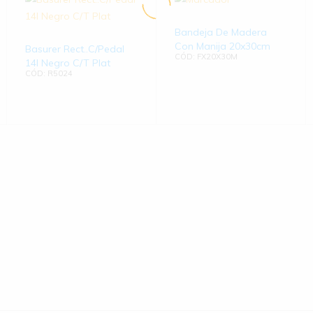
Bandeja De Madera
Con Manija 20x30cm
Basurer Rect..C/Pedal
CÓD: FX20X30M
14l Negro C/T Plat
CÓD: R5024