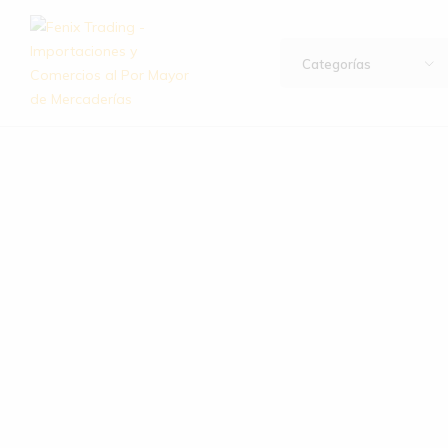
Categorías
Fenix
Importación
Trading
y
–
exportación
Importaciones
de
y
artículos
Comercios
de
al
hogar,
Por
bazar,
Mayor
descartables,
de
ferretería
Mercaderías
y
mucho
más.