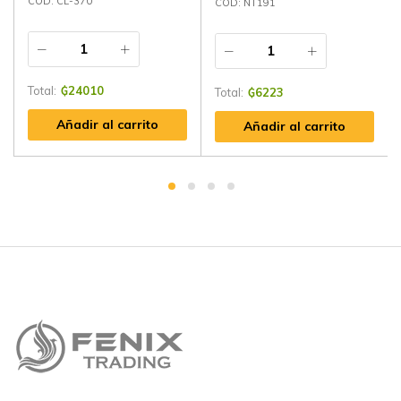
CÓD: CL-370
CÓD: NT191
Total:
₲
24010
Total:
₲
6223
Añadir al carrito
Añadir al carrito