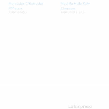
Marcador C/Borrador
Mochila Hello Kitty
P/Pizarra
Chenson
CÓD: SC6021
CÓD: 50811-13-1
La Empresa