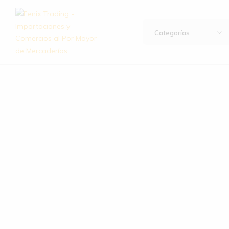
Categorías
Fenix
Importación
Trading
y
–
exportación
Importaciones
de
y
artículos
Comercios
de
al
hogar,
Por
bazar,
Mayor
descartables,
de
ferretería
Mercaderías
y
mucho
más.