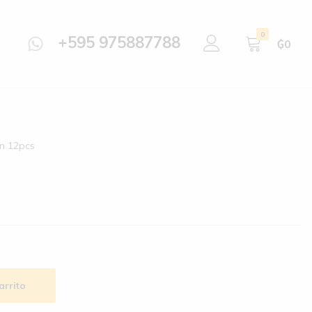
0
+595 975887788
₲
0
in 12pcs
arrito