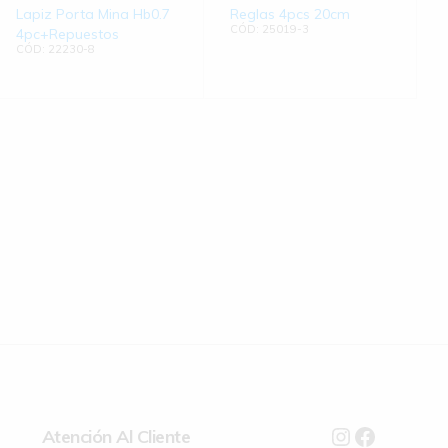
Lapiz Porta Mina Hb0.7
Reglas 4pcs 20cm
CÓD: 25019-3
4pc+Repuestos
CÓD: 22230-8
Atención Al Cliente