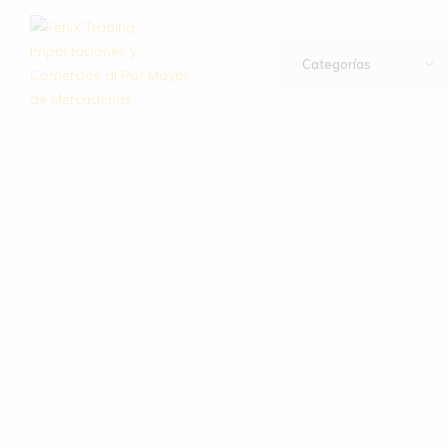
Categorías
Fenix
Importación
Trading
y
–
exportación
Importaciones
de
y
artículos
Comercios
de
al
hogar,
Por
bazar,
Mayor
descartables,
de
ferretería
Mercaderías
y
mucho
más.