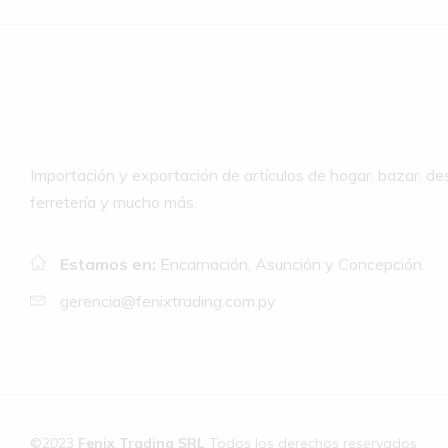
Importación y exportación de artículos de hogar, bazar, de
ferretería y mucho más.
Estamos en:
Encarnación, Asunción y Concepción.
gerencia@fenixtrading.com.py
©2023
Fenix Trading SRL
Todos los derechos reservados