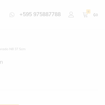
0
+595 975887788
₲
0
orado N8 37.5cm
cm