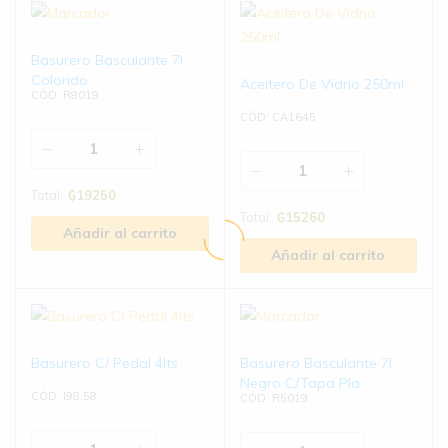
Basurero Basculante 7l
Colorido
Aceitero De Vidrio 250ml
CÓD: R8019
CÓD: CA1645
Total:
₲
19250
Total:
₲
15260
Añadir al carrito
Añadir al carrito
Basurero C/ Pedal 4lts
Basurero Basculante 7l
Negro C/Tapa Pla
CÓD: I98.58
CÓD: R5019