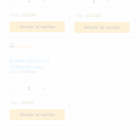
Total:
₲
20020
Total:
₲
21000
Añadir al carrito
Añadir al carrito
Botella Garrafa Fat
1200ml Amarillo
CÓD: T6062AM
Total:
₲
8330
Añadir al carrito