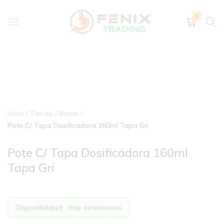
0
Fenix
Importación
Trading
y
–
exportación
Importaciones
de
y
artículos
Comercios
de
Inicio
Tienda
Bazar
al
hogar,
Pote C/ Tapa Dosificadora 160ml Tapa Gri
Por
bazar,
Mayor
descartables,
Pote C/ Tapa Dosificadora 160ml
de
ferretería
Mercaderías
y
Tapa Gri
mucho
más.
Disponibilidad:
Hay existencias