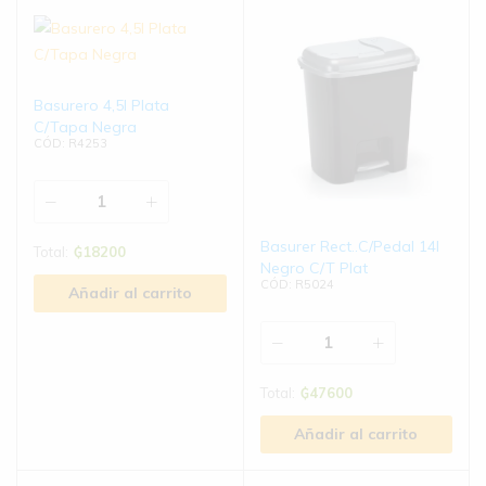
Basurero 4,5l Plata
C/Tapa Negra
CÓD: R4253
Basurer Rect..C/Pedal 14l
Total:
₲
18200
Negro C/T Plat
CÓD: R5024
Añadir al carrito
Total:
₲
47600
Añadir al carrito