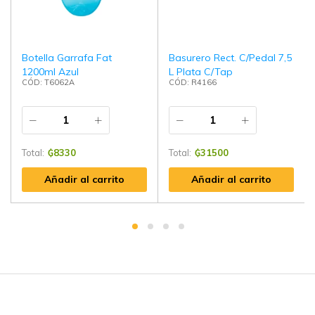
Botella Garrafa Fat
Basurero Rect. C/Pedal 7,5
1200ml Azul
L Plata C/Tap
CÓD: T6062A
CÓD: R4166
Total:
₲
8330
Total:
₲
31500
Añadir al carrito
Añadir al carrito