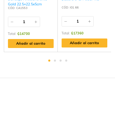
Gold 22.5×22.5x5cm
CÓD: I01.66
CÓD: CA1553
Total:
₲
17360
Total:
₲
14700
Añadir al carrito
Añadir al carrito