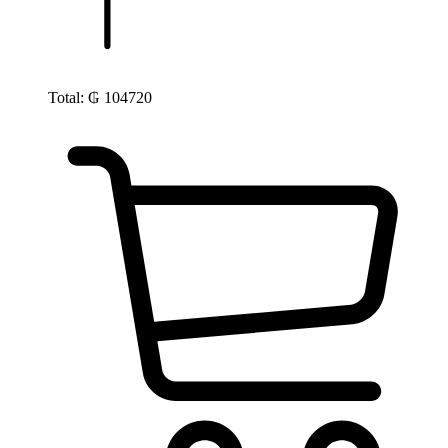
Total:
₲
104720