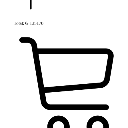
Total:
₲
135170