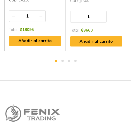
CÓD: CA210
CÓD: J1564
Total:
₲
18095
Total:
₲
9660
Añadir al carrito
Añadir al carrito