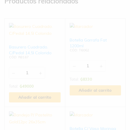
Productos relacionados
Botella Garrafa Fat
1200ml
Basurero Cuadrado.
CÓD: T6062
C/Pedal 14,5l Colorido
CÓD: R8167
Total:
₲
8330
Total:
₲
49000
Añadir al carrito
Añadir al carrito
Botella C/ Vaso Moringa