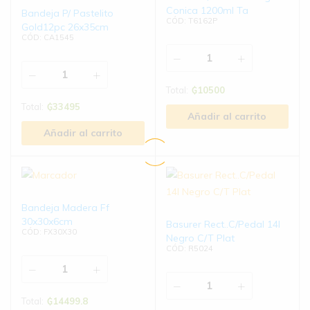
Conica 1200ml Ta
Bandeja P/ Pastelito
CÓD: T6162P
Gold12pc 26x35cm
CÓD: CA1545
Total:
₲
10500
Total:
₲
33495
Añadir al carrito
Añadir al carrito
Bandeja Madera Ff
30x30x6cm
Basurer Rect..C/Pedal 14l
CÓD: FX30X30
Negro C/T Plat
CÓD: R5024
Total:
₲
14499.8