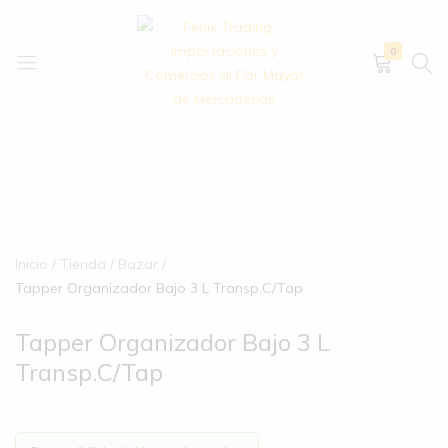
0
Fenix
Importación
Trading
y
–
exportación
Importaciones
de
y
artículos
Comercios
de
Inicio
Tienda
Bazar
al
hogar,
Tapper Organizador Bajo 3 L Transp.C/Tap
Por
bazar,
Mayor
descartables,
Tapper Organizador Bajo 3 L
de
ferretería
Mercaderías
y
Transp.C/Tap
mucho
más.