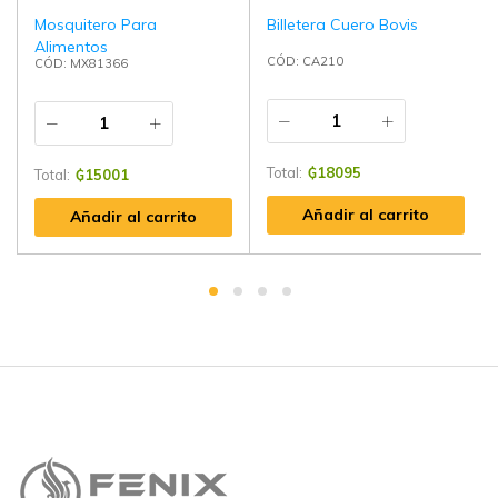
Mosquitero Para
Billetera Cuero Bovis
Alimentos
CÓD: CA210
CÓD: MX81366
Total:
₲
18095
Total:
₲
15001
Añadir al carrito
Añadir al carrito