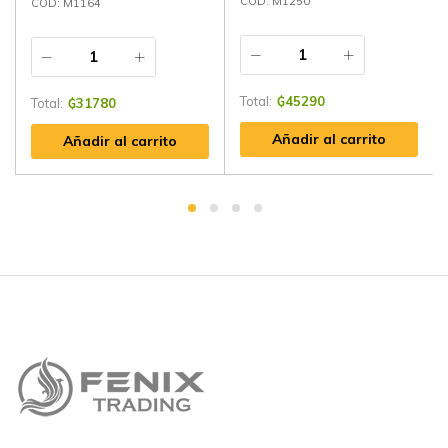
CÓD: M1250
CÓD: M1164
Total:
₲
45290
Total:
₲
31780
Añadir al carrito
Añadir al carrito