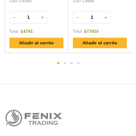
CÓD: CA1897
CÓD: CA596
Total:
₲
4781
Total:
₲
73920
Añadir al carrito
Añadir al carrito