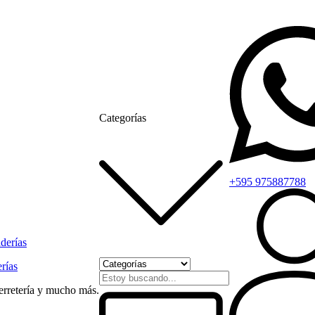
Categorías
+595 975887788
rías
ferretería y mucho más.