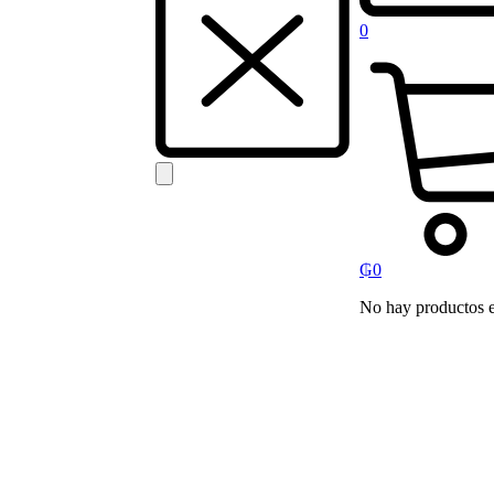
0
₲
0
No hay productos en