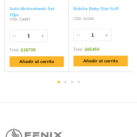
Auto Motorwheels Set
Boliche Baby Star Soft
10pc
CÓD: S1024
CÓD: CA587
Total:
₲
65450
Total:
₲
16709
Añadir al carrito
Añadir al carrito