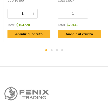
CÓD: P8390
CÓD: S3027
Total:
₲
104720
Total:
₲
20440
Añadir al carrito
Añadir al carrito