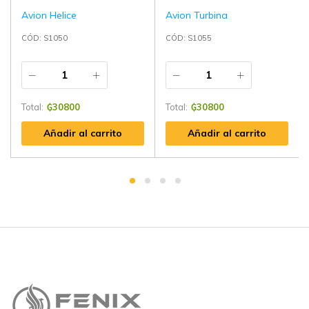
Avion Helice
Avion Turbina
CÓD: S1050
CÓD: S1055
Total:
₲
30800
Total:
₲
30800
Añadir al carrito
Añadir al carrito