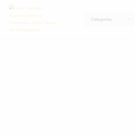
Categorías
Fenix
Importación
Trading
y
–
exportación
Importaciones
de
y
artículos
Comercios
de
al
hogar,
Por
bazar,
Mayor
descartables,
de
ferretería
Mercaderías
y
mucho
más.