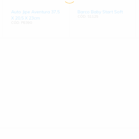
Auto Jipe Aventura 37,5
Barco Baby Start Soft
CÓD: S1125
X 20,5 X 23cm
CÓD: P8390