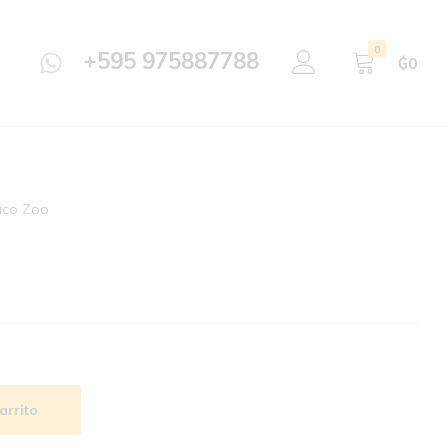
0
+595 975887788
₲
0
tico Zoo
arrito