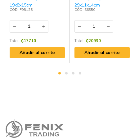
19x8x15cm
29x11x14cm
CÓD: P98126
CÓD: S6550
Total:
₲
17710
Total:
₲
20930
Añadir al carrito
Añadir al carrito