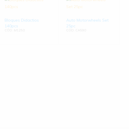
Bloques Didactios
Auto Motorwheels Set
140pcs
25pc
CÓD: M1250
CÓD: CA590