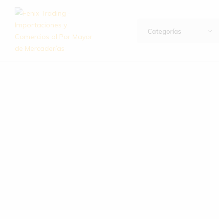
Categorías
Fenix
Importación
Trading
y
–
exportación
Importaciones
de
y
artículos
Comercios
de
al
hogar,
Por
bazar,
Mayor
descartables,
de
ferretería
Mercaderías
y
mucho
más.