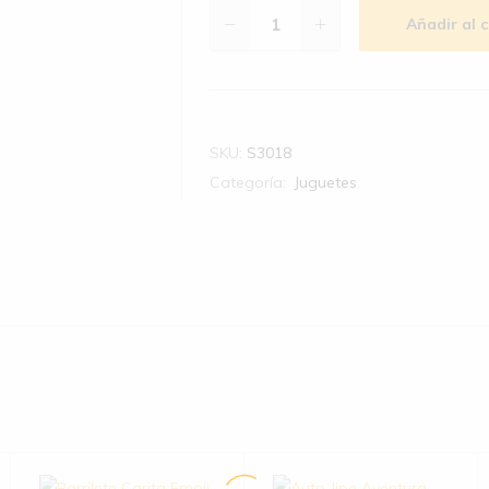
Añadir al c
SKU:
S3018
Categoría:
Juguetes