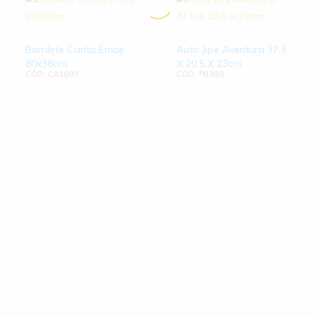
Barrilete Carita Emoji
Auto Jipe Aventura 37,5
80x38cm
X 20,5 X 23cm
CÓD: CA1897
CÓD: P8390