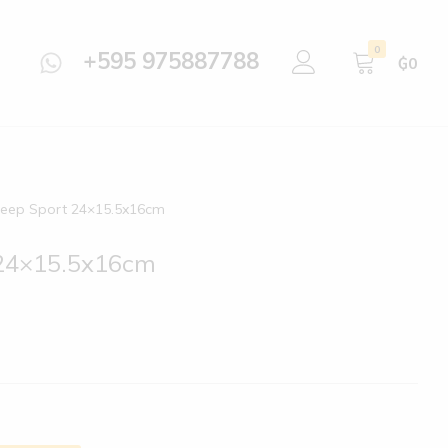
0
+595 975887788
₲
0
eep Sport 24×15.5x16cm
 24×15.5x16cm